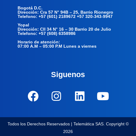
Bogotá D.C.
Dirección: Cra 57 N° 94B – 25, Barrio Rionegro
Telefono: +57 (601) 2189672 +57 320-343-9947
Yopal
Dirección: Cll 34 N° 16 – 30 Barrio 20 de Julio
Telefono: +57 (608) 6358986
Horario de atención:
07:00 A.M – 05:00 P.M Lunes a viernes
Siguenos
F
I
L
Y
a
n
i
o
c
s
n
u
e
t
k
t
Todos los Derechos Reservados | Telemática SAS. Copyright ©
b
a
e
u
2026